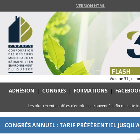
VERSION HTML
Volume 31 , num
ADHÉSION
|
CONGRÈS
|
FORMATIONS
|
FACEBOO
Les plus récentes offres d’emploi se trouvent à la fin de cette in
CONGRÈS ANNUEL : TARIF PRÉFÉRENTIEL JUSQU'A