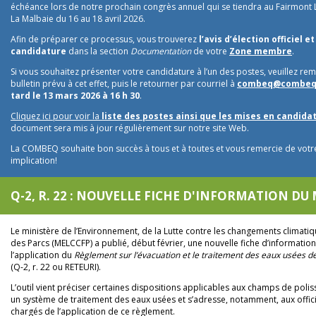
échéance lors de notre prochain congrès annuel qui se tiendra au Fairmont 
La Malbaie du 16 au 18 avril 2026.
Afin de préparer ce processus, vous trouverez
l’avis d’élection officiel et
candidature
dans la section
Documentation
de votre
Zone membre
.
Si vous souhaitez présenter votre candidature à l’un des postes, veuillez remp
bulletin prévu à cet effet, puis le retourner par courriel à
combeq@combeq.
tard le 13 mars 2026 à 16 h 30
.
Cliquez ici pour voir la
liste des postes ainsi que les mises en candidat
document sera mis à jour régulièrement sur notre site Web.
La COMBEQ souhaite bon succès à tous et à toutes et vous remercie de votre
implication!
Q-2, R. 22 : NOUVELLE FICHE D'INFORMATION DU
Le ministère de l’Environnement, de la Lutte contre les changements climatiq
des Parcs (MELCCFP) a publié, début février, une nouvelle fiche d’information
l’application du
Règlement sur l’évacuation et le traitement des eaux usées d
(Q-2, r. 22 ou RETEURI).
L’outil vient préciser certaines dispositions applicables aux champs de poli
un système de traitement des eaux usées et s’adresse, notamment, aux offic
chargés de l’application de ce règlement.