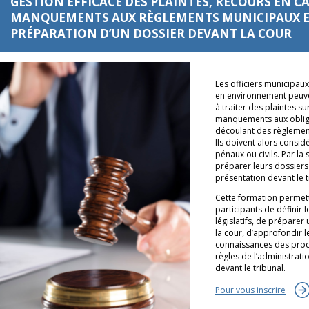
GESTION EFFICACE DES PLAINTES, RECOURS EN CA
MANQUEMENTS AUX RÈGLEMENTS MUNICIPAUX 
PRÉPARATION D’UN DOSSIER DEVANT LA COUR
Les officiers municipaux
en environnement peuve
à traiter des plaintes su
manquements aux oblig
découlant des règlemen
Ils doivent alors consid
pénaux ou civils. Par la s
préparer leurs dossier
présentation devant le t
Cette formation permet
participants de définir 
législatifs, de préparer
la cour, d’approfondir l
connaissances des proc
règles de l’administrati
devant le tribunal.
Pour vous inscrire