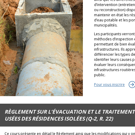
d’intervention (entretien
ou reconstruction) disp
maintenir en état les ré
d’eau potable et les po
municipalités.
Les participants verront
méthodes d’inspection e
permettant de bien évalu
infrastructures. Ils app
différencier les types d
identifier leurs causes p
évaluer leurs conséquen
infrastructures routières
public.
Pour vous inscrire
RÈGLEMENT SUR L’ÉVACUATION ET LE TRAITEMENT
USÉES DES RÉSIDENCES ISOLÉES (Q-2, R. 22)
Ce cours présente en détail le Règlement ainsi que les modifications qui y 