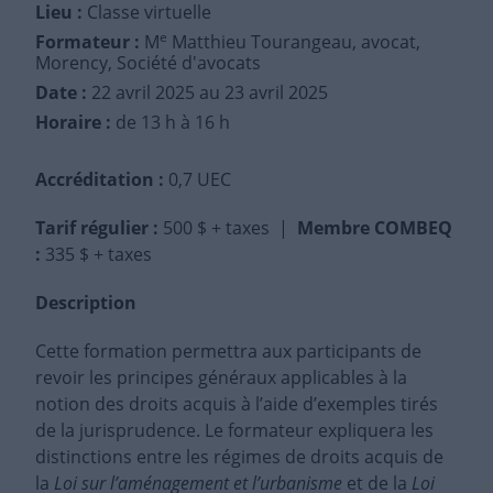
Lieu :
Classe virtuelle
e
Formateur :
M
Matthieu Tourangeau, avocat,
Morency, Société d'avocats
Date :
22 avril 2025
au 23 avril 2025
Horaire :
de 13 h à 16 h
Accréditation :
0,7 UEC
Tarif régulier
:
500 $ + taxes |
Membre COMBEQ
:
335 $ + taxes
Description
Cette formation permettra aux participants de
revoir les principes généraux applicables à la
notion des droits acquis à l’aide d’exemples tirés
de la jurisprudence. Le formateur expliquera les
distinctions entre les régimes de droits acquis de
la
Loi sur l’aménagement et l’urbanisme
et de la
Loi