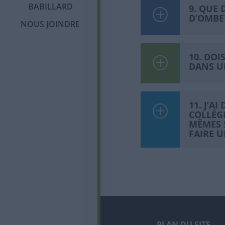
Membres corporatifs
Jean
BABILLARD
9. QUE 
Politique sur la
D’OMBE
protection des
NOUS JOINDRE
renseignements
personnels
10. DOI
DANS U
11. J’A
COLLÉGI
MÊMES S
FAIRE 
PLAN DU SITE