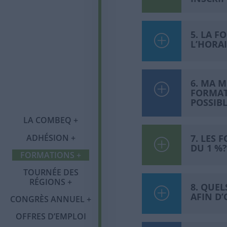
5. LA F
L’HORAI
6. MA M
FORMAT
Qui sommes-nous ?
POSSIBL
LA COMBEQ
Notre histoire
ADHÉSION
7. LES 
Adhésion
Tournée des régions
Congrès annuel
Organigramme
DU 1 %?
FORMATIONS
Programme OMBE
Catégories de
Abitibi-
Mot du comité
Publications
membres et tarifs
Témiscamingue
TOURNÉE DES
Formations 2026
RÉGIONS
8. QUEL
Salon des exposants
Communiqués
Services et
Laval
AFIN D’
CONGRÈS ANNUEL
Foire aux questions
avantages
(FAQ)
Partenaires et
Infolettre
OFFRES D’EMPLOI
Saguenay-Lac-Saint-
commanditaires