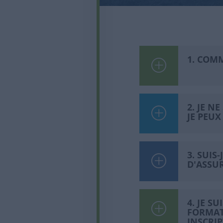
1. COMM
2. JE N
JE PEUX
3. SUIS
D'ASSU
4. JE S
FORMAT
INSCRI