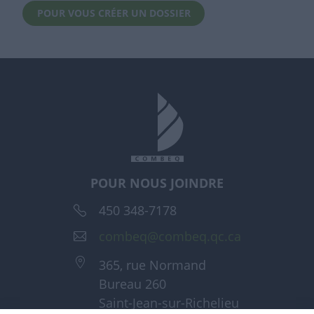
POUR VOUS CRÉER UN DOSSIER
POUR NOUS JOINDRE
450 348-7178
combeq@combeq.qc.ca
365, rue Normand
Bureau 260
Saint-Jean-sur-Richelieu