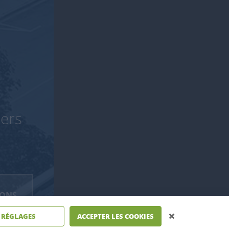
iers
IONS
VOIR TOUS LES MESSAGES
RÉGLAGES
ACCEPTER LES COOKIES