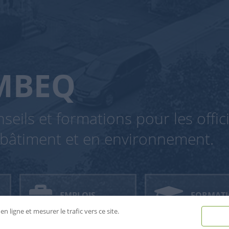
MBEQ
seils et formations pour les offic
bâtiment et en environnement.
EMPLOIS
FORMAT
n ligne et mesurer le trafic vers ce site.