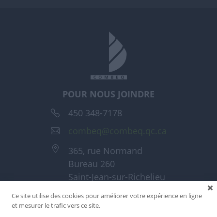
POUR NOUS JOINDRE
450 348-7178
combeq@combeq.qc.ca
365, rue Normand
Bureau 260
Saint-Jean-sur-Richelieu
(Québec) J3A 1T6
Ce site utilise des cookies pour améliorer votre expérience en ligne
et mesurer le trafic vers ce site.