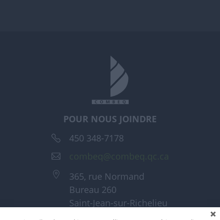
POUR NOUS JOINDRE
450 348-7178
combeq@combeq.qc.ca
365, rue Normand
Bureau 260
Saint-Jean-sur-Richelieu
(Québec) J3A 1T6