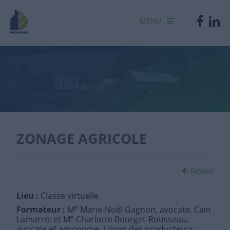
MENU
ZONAGE AGRICOLE
Retour
Lieu :
Classe virtuelle
e
Formateur :
M
Marie-Noël Gagnon, avocate, Cain
e
Lamarre, et M
Charlotte Bourget-Rousseau,
avocate et agronome, Union des producteurs