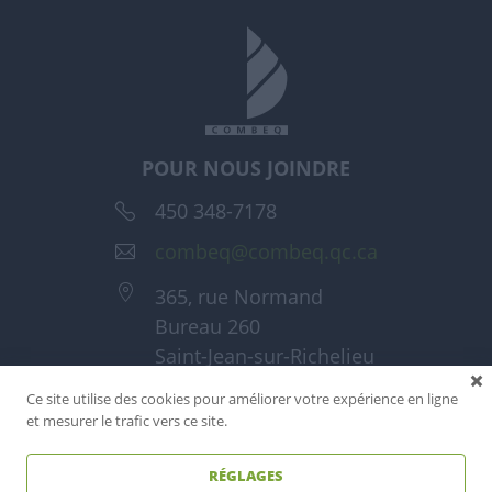
POUR NOUS JOINDRE
450 348-7178
combeq@combeq.qc.ca
365, rue Normand
Bureau 260
Saint-Jean-sur-Richelieu
(Québec) J3A 1T6
Ce site utilise des cookies pour améliorer votre expérience en ligne
et mesurer le trafic vers ce site.
RÉGLAGES