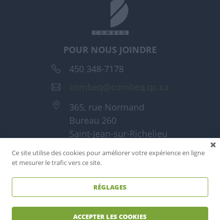
POUR NOUS JOINDRE
450 348-7178
combeq@combeq.qc.ca
365, rue Normand
Bureau 260
Saint-Jean-sur-Richelieu
(Québec) J3A 1T6
Ce site utilise des cookies pour améliorer votre expérience en ligne
et mesurer le trafic vers ce site.
RÉGLAGES
Tous droits réservés - Combeq 2026
Réalisé par
Reactif agence web
ACCEPTER LES COOKIES