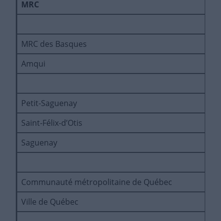
MRC
MRC des Basques
É
Amqui
C
Petit-Saguenay
P
Saint-Félix-d’Otis
É
Saguenay
R
Communauté métropolitaine de Québec
O
Ville de Québec
D