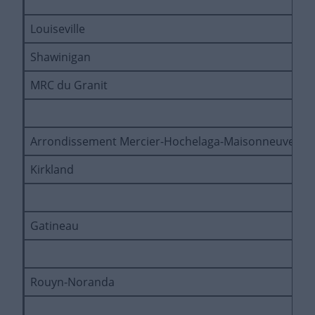
Louiseville
É
Shawinigan
D
MRC du Granit
P
Arrondissement Mercier-Hochelaga-Maisonneuve
P
Kirkland
P
Gatineau
P
Rouyn-Noranda
P