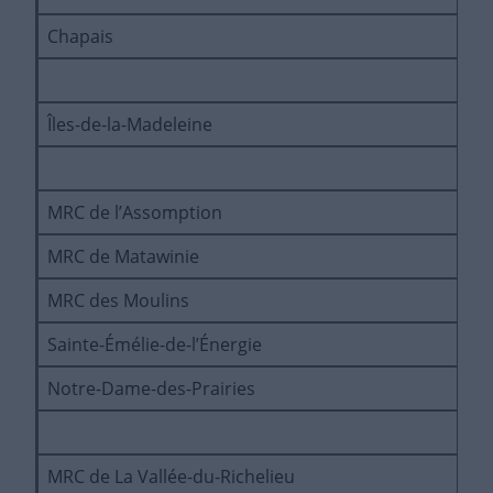
Chapais
P
Îles-de-la-Madeleine
P
MRC de l’Assomption
A
MRC de Matawinie
P
MRC des Moulins
É
Sainte-Émélie-de-l’Énergie
A
Notre-Dame-des-Prairies
P
MRC de La Vallée-du-Richelieu
S