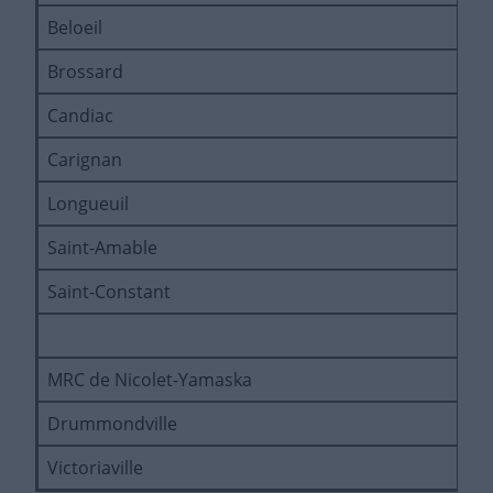
Beloeil
T
Brossard
R
Candiac
G
Carignan
G
Longueuil
P
Saint-Amable
P
Saint-Constant
É
MRC de Nicolet-Yamaska
É
Drummondville
C
Victoriaville
G