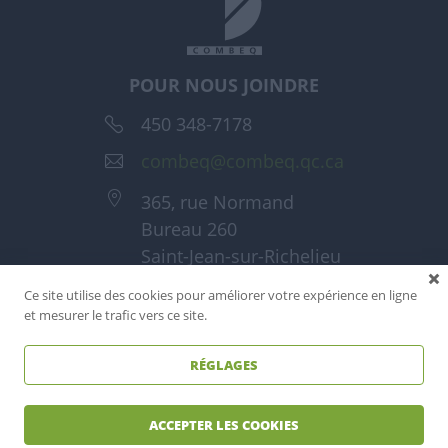
POUR NOUS JOINDRE
450 348-7178
combeq@combeq.qc.ca
365, rue Normand
Bureau 260
Saint-Jean-sur-Richelieu
(Québec) J3A 1T6
Ce site utilise des cookies pour améliorer votre expérience en ligne
et mesurer le trafic vers ce site.
RÉGLAGES
Tous droits réservés - Combeq 2026
Réalisé par
Reactif agence web
ACCEPTER LES COOKIES