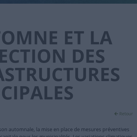
TOMNE ET LA
ECTION DES
ASTRUCTURES
CIPALES
Retour
aison automnale, la mise en place de mesures préventives
apitale pour les municipalités. Les variations climatiques