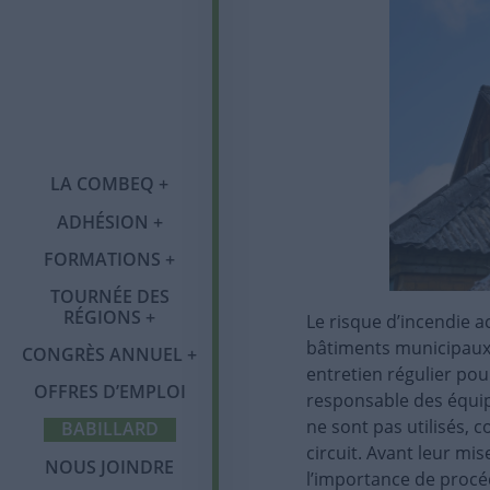
Qui sommes-nous ?
LA COMBEQ
Notre histoire
ADHÉSION
Adhésion
Tournée des régions
Congrès annuel
Organigramme
FORMATIONS
Programme OMBE
Catégories de
Abitibi-
Mot du comité
Publications
membres et tarifs
Témiscamingue
TOURNÉE DES
Formations 2026
RÉGIONS
Le risque d’incendie a
Salon des exposants
Communiqués
Services et
Laval
bâtiments municipaux
CONGRÈS ANNUEL
Foire aux questions
avantages
entretien régulier pour
(FAQ)
Partenaires et
Infolettre
OFFRES D’EMPLOI
Saguenay-Lac-Saint-
responsable des équipe
commanditaires
Membres corporatifs
Jean
ne sont pas utilisés, 
BABILLARD
Politique sur la
circuit. Avant leur mi
protection des
NOUS JOINDRE
renseignements
l’importance de procé