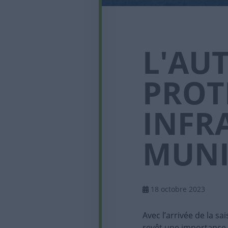
L'AU
PROT
INFR
MUNI
18 octobre 2023
Avec l’arrivée de la s
revêt une importance c