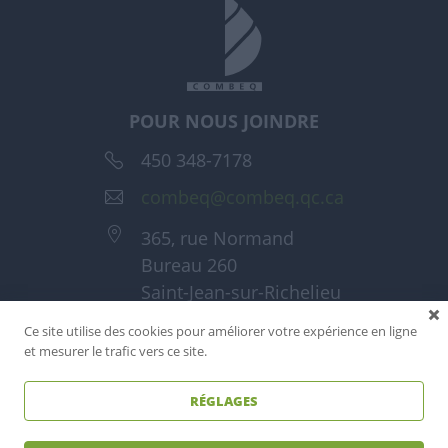
POUR NOUS JOINDRE
450 348-7178
combeq@combeq.qc.ca
365, rue Normand
Bureau 260
Saint-Jean-sur-Richelieu
(Québec) J3A 1T6
Ce site utilise des cookies pour améliorer votre expérience en ligne
et mesurer le trafic vers ce site.
RÉGLAGES
Tous droits réservés - Combeq 2026