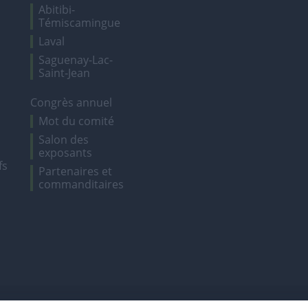
Abitibi-
Témiscamingue
Laval
Saguenay-Lac-
Saint-Jean
Congrès annuel
Mot du comité
Salon des
exposants
fs
Partenaires et
commanditaires