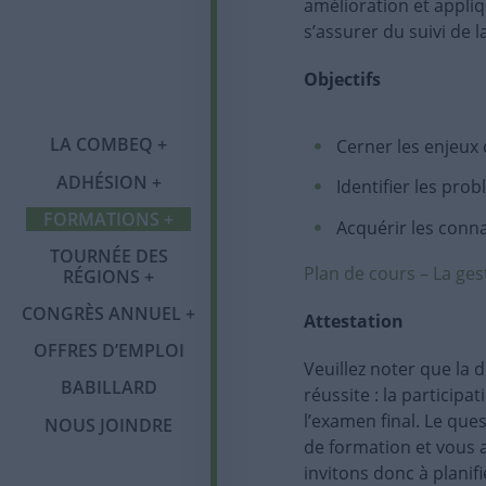
amélioration et appli
s’assurer du suivi de l
Objectifs
Qui sommes-nous ?
LA COMBEQ
Cerner les enjeux 
Notre histoire
ADHÉSION
Adhésion
Tournée des régions
Identifier les prob
Congrès annuel
Organigramme
FORMATIONS
Programme OMBE
Acquérir les conna
Catégories de
Abitibi-
Mot du comité
Publications
membres et tarifs
Témiscamingue
TOURNÉE DES
Formations 2026
Plan de cours – La ges
RÉGIONS
Salon des exposants
Communiqués
Services et
Laval
CONGRÈS ANNUEL
Foire aux questions
Attestation
avantages
(FAQ)
Partenaires et
Infolettre
OFFRES D’EMPLOI
Saguenay-Lac-Saint-
commanditaires
Veuillez noter que la 
Membres corporatifs
Jean
BABILLARD
réussite : la particip
Politique sur la
protection des
l’examen final. Le que
NOUS JOINDRE
renseignements
de formation et vous
personnels
invitons donc à plani