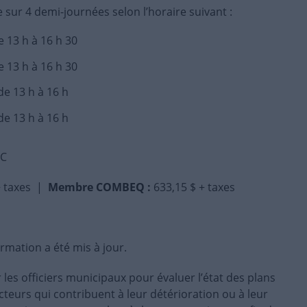
e sur 4 demi-journées selon l’horaire suivant :
e 13 h à 16 h 30
e 13 h à 16 h 30
de 13 h à 16 h
de 13 h à 16 h
EC
+ taxes |
Membre COMBEQ :
633,15 $ + taxes
rmation a été mis à jour.
r les officiers municipaux pour évaluer l’état des plans
acteurs qui contribuent à leur détérioration ou à leur