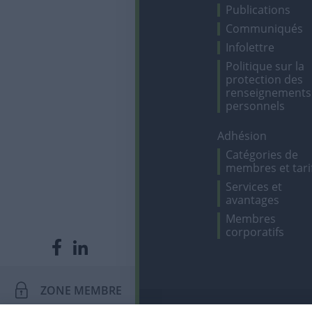
Publications
Communiqués
Infolettre
Politique sur la
protection des
renseignements
personnels
Adhésion
Catégories de
membres et tari
Services et
avantages
Membres
corporatifs
ZONE MEMBRE