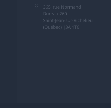
365, rue Normand
Bureau 260
Saint-Jean-sur-Richelieu
(Québec) J3A 1T6