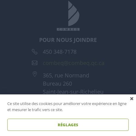
POUR NOUS JOINDRE
450 348-7178
combeq@combeq.qc.ca
365, rue Normand
Bureau 260
Saint-Jean-sur-Richelieu
(Québec) J3A 1T6
Ce site utilise des cookies pour améliorer votre expérience en ligne
et mesurer le trafic vers ce site.
RÉGLAGES