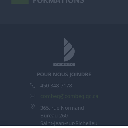
POUR NOUS JOINDRE
450 348-7178
combeq@combeq.qc.ca
365, rue Normand
Bureau 260
Saint-Jean-sur-Richelieu