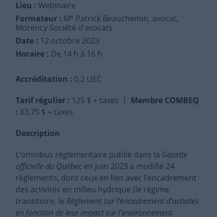
Lieu :
Webinaire
e
Formateur :
M
Patrick Beauchemin, avocat,
Morency Société d'avocats
Date :
12 octobre 2023
Horaire :
De 14 h à 16 h
Accréditation :
0,2 UEC
Tarif régulier
:
125 $ + taxes |
Membre COMBEQ
:
83,75 $ + taxes
Description
L’omnibus règlementaire publié dans la
Gazette
officielle du Québec
en juin 2023 a modifié 24
règlements, dont ceux en lien avec l’encadrement
des activités en milieu hydrique (le régime
transitoire, le
Règlement sur l’encadrement d’activités
en fonction de leur impact sur l’environnement