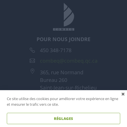
POUR NOUS JOINDRE
450 348-7178
combeq@combeq.qc.ca
365, rue Normand
Bureau 260
Saint-Jean-sur-Richelieu
(Québec) J3A 1T6
Ce site utilise des cookies pour améliorer votre expérience en ligne
et mesurer le trafic vers ce site.
RÉGLAGES