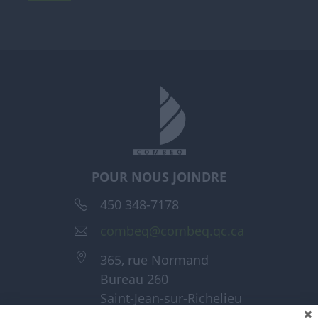
POUR NOUS JOINDRE
450 348-7178
combeq@combeq.qc.ca
365, rue Normand
Bureau 260
Saint-Jean-sur-Richelieu
(Québec) J3A 1T6