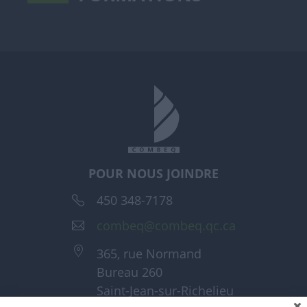
POUR NOUS JOINDRE
450 348-7178
combeq@combeq.qc.ca
365, rue Normand
Bureau 260
Saint-Jean-sur-Richelieu