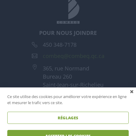
POUR NOUS JOINDRE
450 348-7178
combeq@combeq.qc.ca
365, rue Normand
Bureau 260
Saint-Jean-sur-Richelieu
(Québec) J3A 1T6
Ce site utilise des cookies pour améliorer votre expérience en ligne
et mesurer le trafic vers ce site.
RÉGLAGES
Tous droits réservés - Combeq 2026
Réalisé par
Reactif agence web