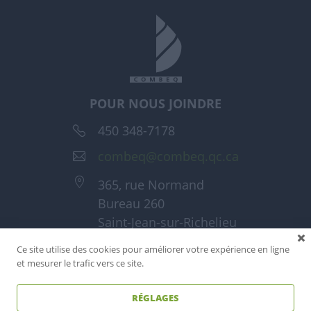
POUR NOUS JOINDRE
450 348-7178
combeq@combeq.qc.ca
365, rue Normand
Bureau 260
Saint-Jean-sur-Richelieu
(Québec) J3A 1T6
Ce site utilise des cookies pour améliorer votre expérience en ligne
et mesurer le trafic vers ce site.
RÉGLAGES