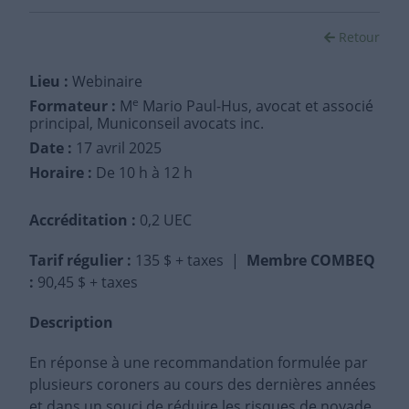
Retour
Lieu :
Webinaire
e
Formateur :
M
Mario Paul-Hus, avocat et associé
principal, Municonseil avocats inc.
Date :
17 avril 2025
Horaire :
De 10 h à 12 h
Accréditation :
0,2 UEC
Tarif régulier
:
135 $ + taxes |
Membre COMBEQ
:
90,45 $ + taxes
Description
En réponse à une recommandation formulée par
plusieurs coroners au cours des dernières années
et dans un souci de réduire les risques de noyade