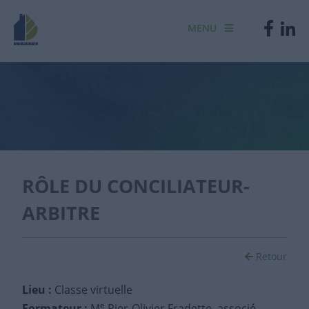
MENU
RÔLE DU CONCILIATEUR-
ARBITRE
Retour
Lieu :
Classe virtuelle
e
Formateur :
M
Pier-Olivier Fradette, associé,