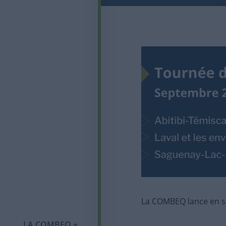
La COMBEQ lance en se
Qui sommes-nous ?
LA COMBEQ