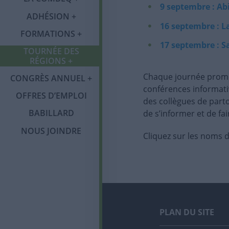
Notre histoire
9 septembre : A
ADHÉSION
Adhésion
Tournée des régions
Congrès annuel
Organigramme
16 septembre : L
FORMATIONS
Programme OMBE
Catégories de
Abitibi-
17 septembre : S
Mot du comité
Publications
membres et tarifs
Témiscamingue
TOURNÉE DES
Formations 2026
RÉGIONS
Salon des exposants
Communiqués
Services et
Laval
Chaque journée promet
CONGRÈS ANNUEL
Foire aux questions
avantages
conférences informati
(FAQ)
Partenaires et
Infolettre
OFFRES D’EMPLOI
Saguenay-Lac-Saint-
des collègues de part
commanditaires
Membres corporatifs
Jean
BABILLARD
de s’informer et de fa
Politique sur la
protection des
NOUS JOINDRE
Cliquez sur les noms d
renseignements
personnels
PLAN DU SITE