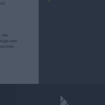
ac)
: des
utage avec
ssembler,