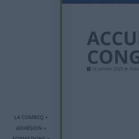
ACCU
CONG
16 janvier 2025
Reto
Qui sommes-nous ?
LA COMBEQ
Notre histoire
ADHÉSION
Adhésion
Tournée des régions
Congrès annuel
Organigramme
FORMATIONS