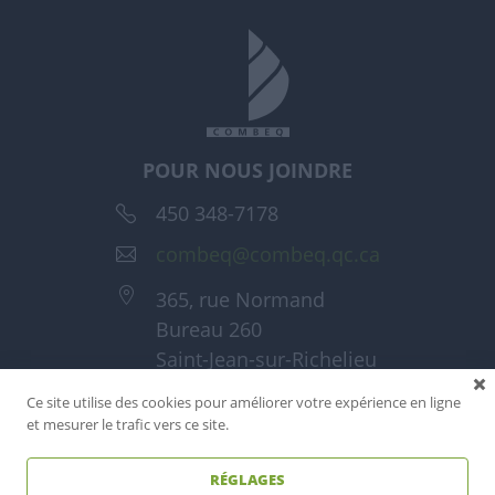
POUR NOUS JOINDRE
450 348-7178
combeq@combeq.qc.ca
365, rue Normand
Bureau 260
Saint-Jean-sur-Richelieu
(Québec) J3A 1T6
Ce site utilise des cookies pour améliorer votre expérience en ligne
et mesurer le trafic vers ce site.
RÉGLAGES