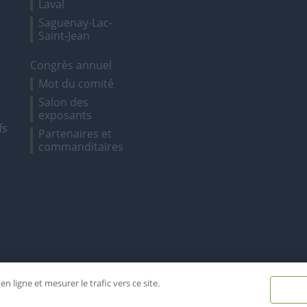
Laval
Saguenay-Lac-
Saint-Jean
Congrès annuel
Mot du comité
Salon des
exposants
fs
Partenaires et
commanditaires
Tous droits réservés - Combeq 20
n ligne et mesurer le trafic vers ce site.
Réalisé par
Reactif agence web