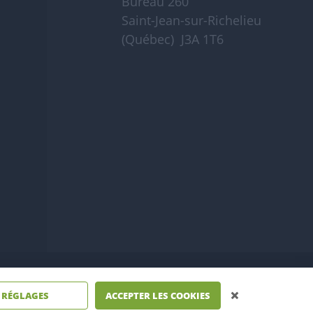
Bureau 260
Saint-Jean-sur-Richelieu
(Québec) J3A 1T6
26
RÉGLAGES
ACCEPTER LES COOKIES