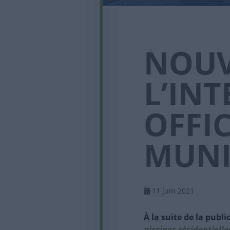
NOUV
L’IN
OFFIC
MUNI
11 juin 2021
À la suite de la pub
piscines résidentielle