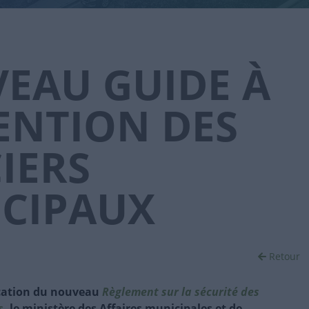
EAU GUIDE À
TENTION DES
IERS
CIPAUX
Retour
lication du nouveau
Règlement sur la sécurité des
s
, le ministère des Affaires municipales et de