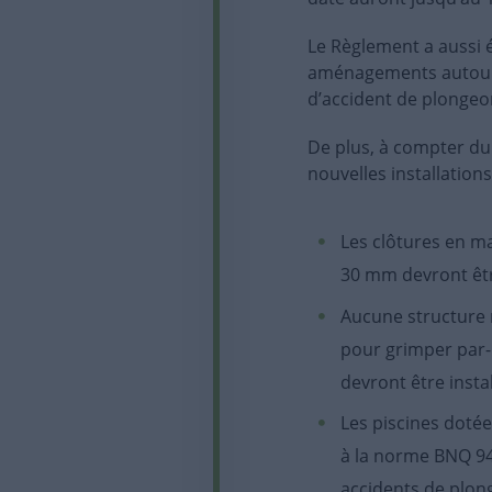
Le Règlement a aussi 
aménagements autour d
d’accident de plongeo
De plus, à compter du
nouvelles installations
Les clôtures en mai
30 mm devront êtr
Aucune structure n
pour grimper par-
devront être insta
Les piscines doté
à la norme BNQ 946
accidents de plon