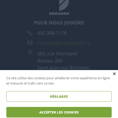
POUR NOUS JOINDRE
450 348-7178
combeq@combeq.qc.ca
365, rue Normand
Bureau 260
Saint-Jean-sur-Richelieu
(Québec) J3A 1T6
Ce site utilise des cookies pour améliorer votre expérience en ligne
et mesurer le trafic vers ce site.
RÉGLAGES
Tous droits réservés - Combeq 2026
Réalisé par
Reactif agence web
ACCEPTER LES COOKIES