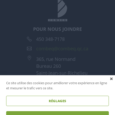
POUR NOUS JOINDRE
450 348-7178
combeq@combeq.qc.ca
365, rue Normand
Bureau 260
Saint-Jean-sur-Richelieu
(Québec) J3A 1T6
Ce site utilise des cookies pour améliorer votre expérience en ligne
et mesurer le trafic vers ce site.
RÉGLAGES
Tous droits réservés - Combeq 2026