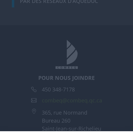
PAR DES RÉSEAUX D’AQUEDUC
POUR NOUS JOINDRE
450 348-7178
combeq@combeq.qc.ca
365, rue Normand
Bureau 260
Saint-Jean-sur-Richelieu