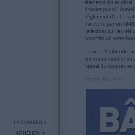
éléments ciblés détail
e
dépeint par M
Daniel 
Règlement d’autorisat
parcouru par un OMBE, 
réflexions sur les défi
concrète de votre bou
Comme d’habitude, no
environnement et en a
rappel du congrès en 
Bonne lecture >>
Qui sommes-nous ?
LA COMBEQ
Notre histoire
ADHÉSION
Adhésion
Tournée des régions