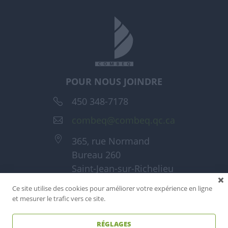
POUR NOUS JOINDRE
450 348-7178
combeq@combeq.qc.ca
365, rue Normand
Bureau 260
Saint-Jean-sur-Richelieu
(Québec) J3A 1T6
Ce site utilise des cookies pour améliorer votre expérience en ligne
et mesurer le trafic vers ce site.
RÉGLAGES