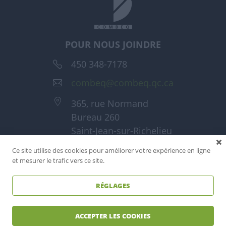
POUR NOUS JOINDRE
450 348-7178
combeq@combeq.qc.ca
365, rue Normand
Bureau 260
Saint-Jean-sur-Richelieu
(Québec) J3A 1T6
Ce site utilise des cookies pour améliorer votre expérience en ligne
et mesurer le trafic vers ce site.
RÉGLAGES
Tous droits réservés - Combeq 2026
Réalisé par
Reactif agence web
ACCEPTER LES COOKIES