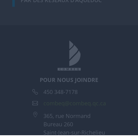
POUR NOUS JOINDRE
450 348-7178
combeq@combeq.qc.ca
365, rue Normand
Bureau 260
Saint-Jean-sur-Richelieu