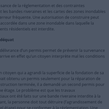
ance de la réglementation et des contraintes
 les bandes riveraines et les cartes des zones inondables
’erreur fréquente. Une autorisation de construire peut
t accordée dans une zone inondable dans laquelle la
nts résidentiels est interdite.
adéquat
a délivrance d’un permis permet de prévenir la survenance
 arrive en effet qu’un citoyen interprète mal les conditions
 citoyen qui a agrandi la superficie de la fondation de sa
 avait obtenu un permis seulement pour la réparation de
construction terminée, il a demandé un second permis pour
e étage. Le problème est que les travaux
iaux ont été faits sur une bande riveraine interdite à la
nt, la personne doit tout détruire (l’agrandissement de
vel étage) pour se conformer à la réglementation. Une