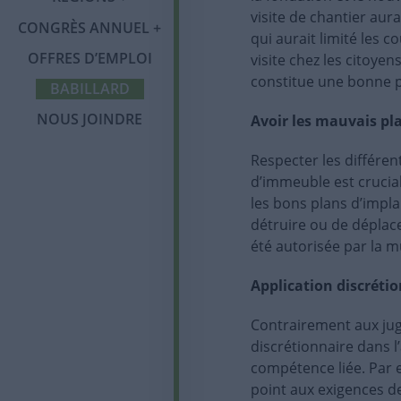
Salon des exposants
Communiqués
visite de chantier aur
Services et
Laval
CONGRÈS ANNUEL
Foire aux questions
avantages
qui aurait limité les 
(FAQ)
Partenaires et
Infolettre
OFFRES D’EMPLOI
Saguenay-Lac-Saint-
visite chez les citoye
commanditaires
Membres corporatifs
Jean
constitue une bonne p
BABILLARD
Politique sur la
protection des
NOUS JOINDRE
Avoir les mauvais pl
renseignements
personnels
Respecter les différen
d’immeuble est crucial.
les bons plans d’impla
détruire ou de déplac
été autorisée par la mu
Application discréti
Contrairement aux juge
discrétionnaire dans l’
compétence liée. Par
point aux exigences d