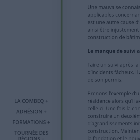
Une mauvaise connaiss
applicables concernant
est une autre cause d
ainsi être injustemen
construction de bâtime
Le manque de suivi 
Faire un suivi après l
d’incidents fâcheux. Il
de son permis.
Qui sommes-nous ?
Prenons l’exemple d’un
LA COMBEQ
résidence alors qu’il
Notre histoire
celle-ci. Une fois la 
ADHÉSION
Adhésion
Tournée des régions
Congrès annuel
construire un deuxièm
Organigramme
FORMATIONS
Programme OMBE
d’agrandissements init
Catégories de
Abitibi-
Mot du comité
Publications
construction. Maintena
membres et tarifs
Témiscamingue
TOURNÉE DES
Formations 2026
la fondation et le nou
RÉGIONS