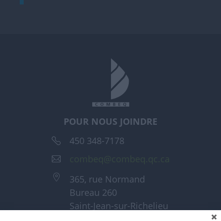
POUR NOUS JOINDRE
450 348-7178
combeq@combeq.qc.ca
365, rue Normand
Bureau 260
Saint-Jean-sur-Richelieu
(Québec) J3A 1T6