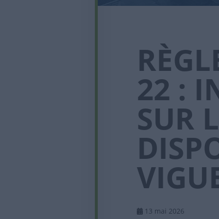
RÈGLE
22 :
SUR 
DISP
VIGU
13 mai 2026