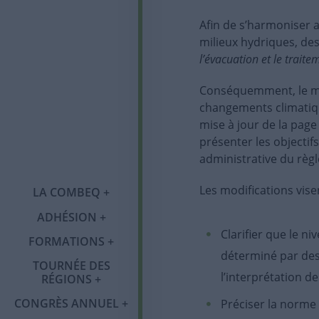
Afin de s’harmoniser 
milieux hydriques, de
l’évacuation et le trait
Conséquemment, le min
changements climatiqu
mise à jour de la pag
présenter les objectif
administrative du règ
Qui sommes-nous ?
Les modifications visen
LA COMBEQ
Notre histoire
ADHÉSION
Adhésion
Tournée des régions
Congrès annuel
Organigramme
Clarifier que le n
FORMATIONS
Programme OMBE
Catégories de
Abitibi-
déterminé par de
Mot du comité
Publications
membres et tarifs
Témiscamingue
TOURNÉE DES
Formations 2026
l’interprétation de
RÉGIONS
Salon des exposants
Communiqués
Services et
Laval
CONGRÈS ANNUEL
Préciser la norme d
Foire aux questions
avantages