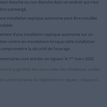
ment étanche ou non étanche dans un endroit qui n’est
’être submergé.
 une installation septique autonome peut être installée
ndable.
gement d’une installation septique autonome sur un
ion contre les inondations lorsque cette installation
 compromettre la sécurité de l’ouvrage.
er
ementaires sont entrées en vigueur le 1
mars 2026.
isitez la page Web des eaux usées des résidences isolées
.
ion administrative du Règlement en vigueur, cliquez ici
.