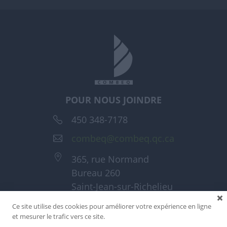
POUR NOUS JOINDRE
450 348-7178
combeq@combeq.qc.ca
365, rue Normand
Bureau 260
Saint-Jean-sur-Richelieu
(Québec) J3A 1T6
Ce site utilise des cookies pour améliorer votre expérience en ligne
et mesurer le trafic vers ce site.