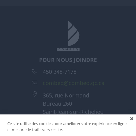
POUR NOUS JOINDRE
450 348-7178
combeq@combeq.qc.ca
365, rue Normand
Bureau 260
Saint-Jean-sur-Richelieu
(Québec) J3A 1T6
Ce site utilise des cookies pour améliorer votre expérience en ligne
et mesurer le trafic vers ce site.