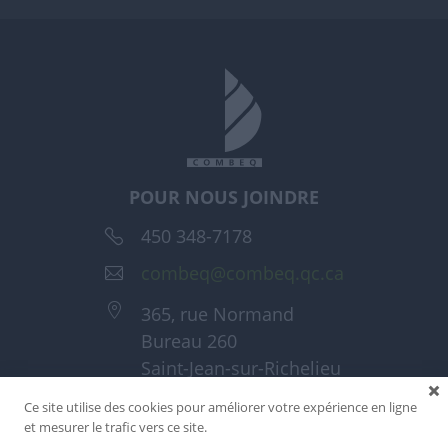
POUR NOUS JOINDRE
450 348-7178
combeq@combeq.qc.ca
365, rue Normand
Bureau 260
Saint-Jean-sur-Richelieu
(Québec) J3A 1T6
Ce site utilise des cookies pour améliorer votre expérience en ligne
et mesurer le trafic vers ce site.