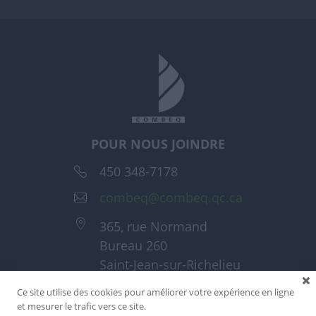
POUR NOUS JOINDRE
450 348-7178
combeq@combeq.qc.ca
365, rue Normand
Bureau 260
Saint-Jean-sur-Richelieu
(Québec) J3A 1T6
Ce site utilise des cookies pour améliorer votre expérience en ligne
et mesurer le trafic vers ce site.