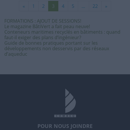
«
1
2
3
4
5
…
22
»
FORMATIONS : AJOUT DE SESSIONS!
Le magazine BâtiVert a fait peau neuve!
Conteneurs maritimes recyclés en bâtiments : quand
faut-il exiger des plans d’ingénieur?
Guide de bonnes pratiques portant sur les
développements non desservis par des réseaux
d’aqueduc
POUR NOUS JOINDRE