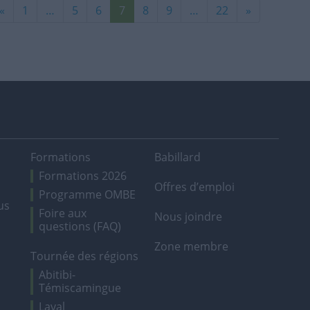
«
1
…
5
6
7
8
9
…
22
»
Formations
Babillard
Formations 2026
Offres d’emploi
Programme OMBE
us
Foire aux
Nous joindre
questions (FAQ)
Zone membre
Tournée des régions
Abitibi-
Témiscamingue
Laval