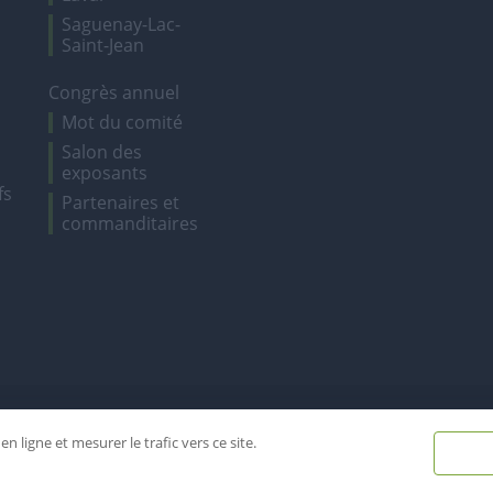
Saguenay-Lac-
Saint-Jean
Congrès annuel
Mot du comité
Salon des
exposants
fs
Partenaires et
commanditaires
Tous droits réservés - Combeq 20
n ligne et mesurer le trafic vers ce site.
Réalisé par
Reactif agence web