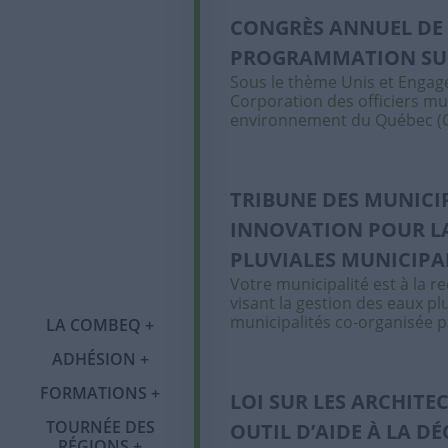
CONGRÈS ANNUEL DE 
PROGRAMMATION SU
Sous le thème Unis et Engagé
Corporation des officiers mu
environnement du Québec (C
TRIBUNE DES MUNICIP
INNOVATION POUR LA
PLUVIALES MUNICIPA
Votre municipalité est à la 
Qui sommes-nous ?
visant la gestion des eaux plu
municipalités co-organisée p
LA COMBEQ
Notre histoire
ADHÉSION
Adhésion
Tournée des régions
Congrès annuel
Organigramme
FORMATIONS
Programme OMBE
LOI SUR LES ARCHITE
Catégories de
Abitibi-
Mot du comité
Publications
membres et tarifs
Témiscamingue
TOURNÉE DES
OUTIL D’AIDE À LA DÉ
Formations 2026
RÉGIONS