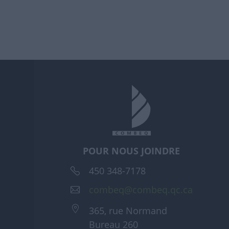
POUR NOUS JOINDRE
450 348-7178
combeq@combeq.qc.ca
365, rue Normand
Bureau 260