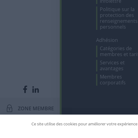
Infolettre
Politique sur la
protection des
renseignements
personnels
Adhésion
Catégories de
membres et tari
Services et
avantages
Membres
corporatifs
ZONE MEMBRE
Ce site utilise des cookies pour améliorer votre expérience e