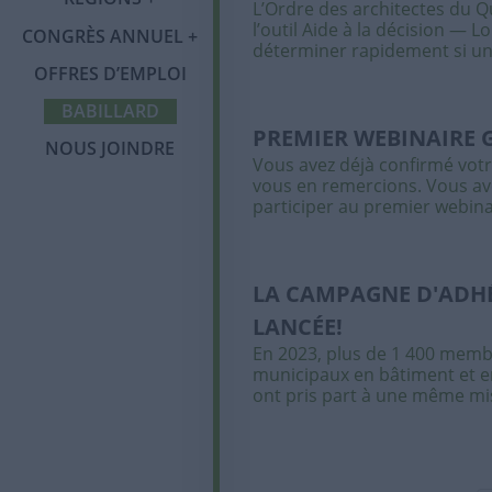
L’Ordre des architectes du 
Salon des exposants
Communiqués
Services et
Laval
l’outil Aide à la décision — L
CONGRÈS ANNUEL
Foire aux questions
avantages
déterminer rapidement si un
(FAQ)
Partenaires et
Infolettre
OFFRES D’EMPLOI
Saguenay-Lac-Saint-
commanditaires
Membres corporatifs
Jean
BABILLARD
Politique sur la
PREMIER WEBINAIRE G
protection des
NOUS JOINDRE
renseignements
Vous avez déjà confirmé vot
personnels
vous en remercions. Vous av
participer au premier webinai
LA CAMPAGNE D'ADHÉ
LANCÉE!
En 2023, plus de 1 400 membr
municipaux en bâtiment et
ont pris part à une même mis