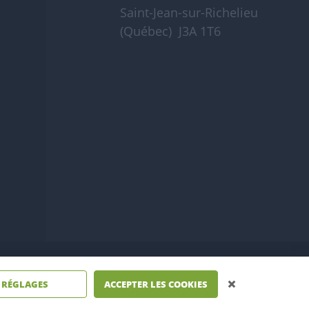
Saint-Jean-sur-Richelieu
(Québec) J3A 1T6
26
RÉGLAGES
ACCEPTER LES COOKIES